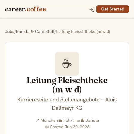
career
.coffee
Get Started
Jobs
/
Barista & Café Staff
/
Leitung Fleischtheke (m|w|d)
☕
Leitung Fleischtheke
(m|w|d)
Karriereseite und Stellenangebote – Alois
Dallmayr KG
📍 München
💼 Full-time
👤 Barista
📅 Posted Jun 30, 2026