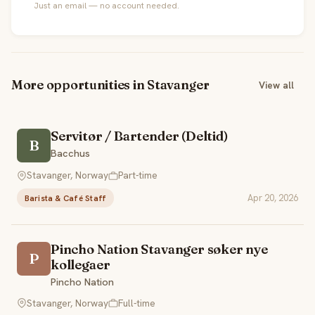
Just an email — no account needed.
More opportunities in Stavanger
View all
Servitør / Bartender (Deltid)
B
Bacchus
Stavanger, Norway
Part-time
Apr 20, 2026
Barista & Café Staff
Pincho Nation Stavanger søker nye
P
kollegaer
Pincho Nation
Stavanger, Norway
Full-time