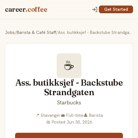
career
.coffee
Get Started
Jobs
/
Barista & Café Staff
/
Ass. butikksjef - Backstube Strandgaten
☕
Ass. butikksjef - Backstube
Strandgaten
Starbucks
📍 Stavanger
💼 Full-time
👤 Barista
📅 Posted Jun 30, 2026