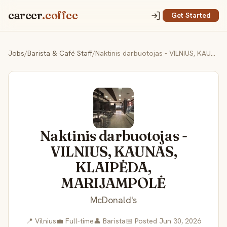
career
.coffee
Get Started
Jobs
/
Barista & Café Staff
/
Naktinis darbuotojas - VILNIUS, KAUNAS, KLAIPĖDA, MARIJAMPOLĖ
Naktinis darbuotojas -
VILNIUS, KAUNAS,
KLAIPĖDA,
MARIJAMPOLĖ
McDonald's
📍 Vilnius
💼 Full-time
👤 Barista
📅 Posted Jun 30, 2026