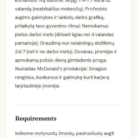
komandos. Ką siūlome: Atlygį 7.4-7.7 eurai už
valandą (neatskaičius mokesčių); Profesinio
augimo galimybes ir lankstų darbo grafiką,
pritaikytą tavo gyvenimo ritmui; Nemokamus
pietus darbo metu (dirbant ilgiau nei 4 valandas
pamainoje); Draudimą nuo nelaimingų atsitikimų
24/7 (net ir ne darbo metu); Dovanas, premijas ir
apmokamą poilsio dieną gimtadienio proga;
Nuolaidas McDonald’s produkcijai; Smagius
renginius, konkursus ir galimybę kurti karjerą
tarptautinėje įmonėje.
Requirements
Ieškome motyvuotų žmonių, pasiruošusių augti