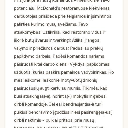
Prisijunk prie mūsų komandos – mes tikime Tavo
potencialu! McDonald’s restoranuose kiekvienas
darbuotojas prisideda prie teigiamos ir įsimintinos
patirties kūrimo mūsų svečiams. Tavo
atsakomybės: Užtikrinsi, kad restorano vidus ir
išorė būtų švarūs ir tvarkingi; Atliksi įrangos
valymo ir priežiūros darbus; Padėsi su prekių
papildymo darbais; Padėsi komandos nariams
pasiruošti kitai darbo dienai; Vykdysi papildomas
užduotis, kurias paskirs pamainos vadybininkas. Ko
mes ieškome: Ieškome motyvuotų žmonių,
pasiruošusių augti kartu su mumis. Tikimės, kad
būsi atsakingas(-a), norintis(-i) mokytis ir gebėsi
dirbti komandoje. Jei esi bendraujantis(-i) turi
puikius bendravimo įgūdžius ir esi pasirengęs(-usi)
dirbti naktimis – puikiai pritapsi prie mūsų