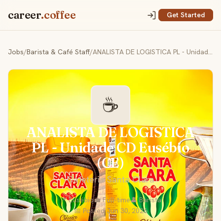
career
.coffee
Get Started
Jobs
/
Barista & Café Staff
/
ANALISTA DE LOGISTICA PL - Unidade CD Eusébio (CE)
☕
ANALISTA DE LOGISTICA
PL - Unidade CD Eusébio
(CE)
Cafeteria Santa Clara
📍 Eusébio
💼 Full-time
👤 Barista
📅 Posted Jun 30, 2026