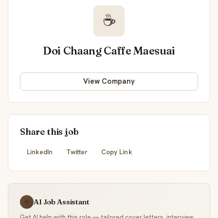
☕
Doi Chaang Caffe Maesuai
View Company
Share this job
LinkedIn
Twitter
Copy Link
AI Job Assistant
☕
Get AI help with this role — tailored cover letters, interview