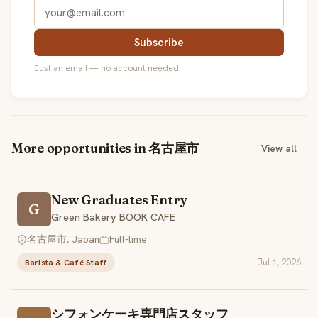
Subscribe
Just an email — no account needed.
More opportunities in 名古屋市
View all
New Graduates Entry
G
Green Bakery BOOK CAFE
名古屋市, Japan
Full-time
Jul 1, 2026
Barista & Café Staff
シフォンケーキ専門店スタッフ