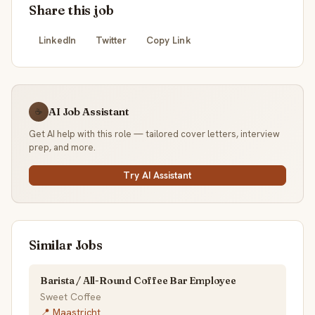
Share this job
LinkedIn
Twitter
Copy Link
AI Job Assistant
☕
Get AI help with this role — tailored cover letters, interview
prep, and more.
Try AI Assistant
Similar Jobs
Barista / All-Round Coffee Bar Employee
Sweet Coffee
📍 Maastricht