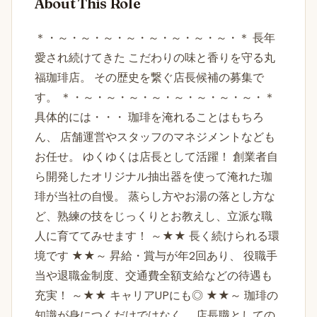
About This Role
＊・～・～・～・～・～・～・～・～・＊ 長年
愛され続けてきた こだわりの味と香りを守る丸
福珈琲店。 その歴史を繋ぐ店長候補の募集で
す。 ＊・～・～・～・～・～・～・～・～・＊
具体的には・・・ 珈琲を淹れることはもちろ
ん、 店舗運営やスタッフのマネジメントなども
お任せ。 ゆくゆくは店長として活躍！ 創業者自
ら開発したオリジナル抽出器を使って淹れた珈
琲が当社の自慢。 蒸らし方やお湯の落とし方な
ど、熟練の技をじっくりとお教えし、立派な職
人に育ててみせます！ ～★★ 長く続けられる環
境です ★★～ 昇給・賞与が年2回あり、 役職手
当や退職金制度、交通費全額支給などの待遇も
充実！ ～★★ キャリアUPにも◎ ★★～ 珈琲の
知識が身につくだけではなく、 店長職としての