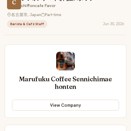
C
chiffoncafe Favor
名古屋市, Japan
Part-time
Jun 30, 2026
Barista & Café Staff
Marufuku Coffee Sennichimae
honten
View Company