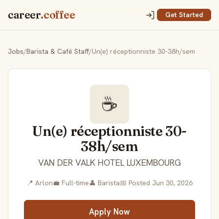
career
.coffee
Get Started
Jobs
/
Barista & Café Staff
/
Un(e) réceptionniste 30-38h/sem
☕
Un(e) réceptionniste 30-
38h/sem
VAN DER VALK HOTEL LUXEMBOURG
📍 Arlon
💼 Full-time
👤 Barista
📅 Posted Jun 30, 2026
Apply Now