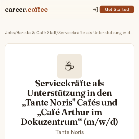
career
.coffee
Get Started
Jobs
/
Barista & Café Staff
/
Servicekräfte als Unterstützung in den „Tante Noris" Cafés und „Café Arthur im Dokuzentrum“ (m/w/d)
☕
Servicekräfte als
Unterstützung in den
„Tante Noris" Cafés und
„Café Arthur im
Dokuzentrum“ (m/w/d)
Tante Noris