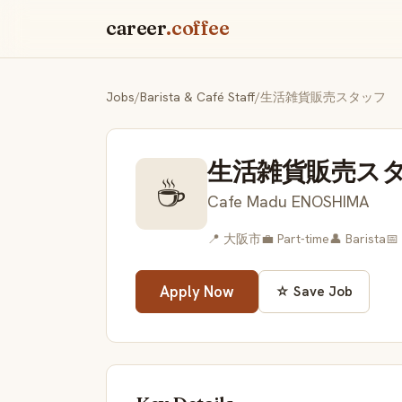
career
.coffee
Jobs
/
Barista & Café Staff
/
生活雑貨販売スタッフ
生活雑貨販売ス
☕
Cafe Madu ENOSHIMA
📍 大阪市
💼 Part-time
👤 Barista
📅
Apply Now
☆ Save Job