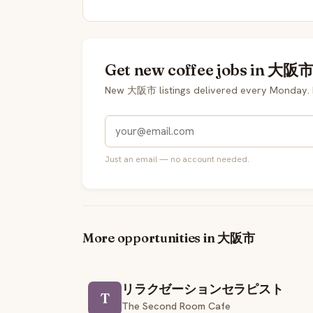
Get new coffee jobs in 大阪市 
New 大阪市 listings delivered every Monday. 
Just an email — no account needed.
More opportunities in 大阪市
リラクゼーションセラピスト
T
The Second Room Cafe