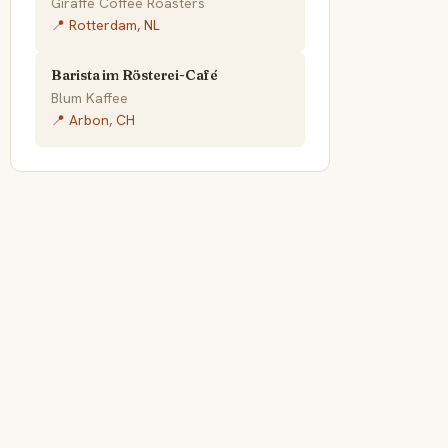
Giraffe Coffee Roasters
📍 Rotterdam, NL
Barista im Rösterei-Café
Blum Kaffee
📍 Arbon, CH