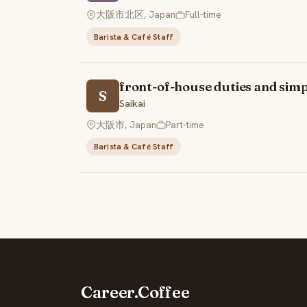
大阪市北区, Japan
Full-time
Barista & Café Staff
front-of-house duties and sim
S
Saikai
大阪市, Japan
Part-time
Barista & Café Staff
Career.Coffee