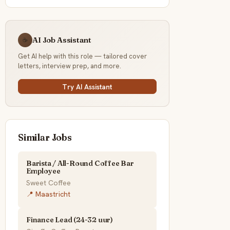
AI Job Assistant
☕
Get AI help with this role — tailored cover
letters, interview prep, and more.
Try AI Assistant
Similar Jobs
Barista / All-Round Coffee Bar
Employee
Sweet Coffee
📍 Maastricht
Finance Lead (24-32 uur)