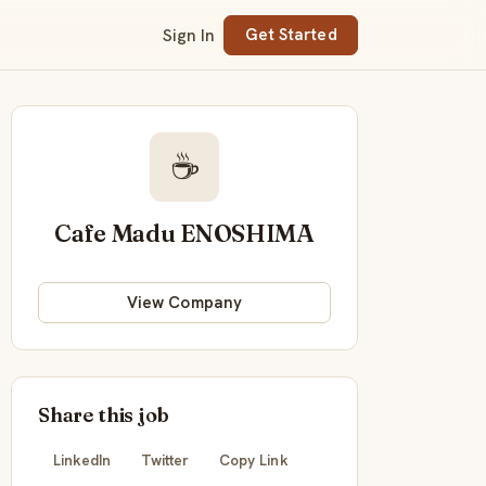
Sign In
Get Started
☕
Cafe Madu ENOSHIMA
View Company
Share this job
LinkedIn
Twitter
Copy Link