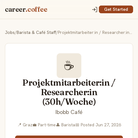
career
.coffee
Get Started
Jobs
/
Barista & Café Staff
/
Projektmitarbeiter:in / Researcher:in (30h/Woche)
☕
Projektmitarbeiter:in /
Researcher:in
(30h/Woche)
Ibobb Café
📍 Graz
💼 Part-time
👤 Barista
📅 Posted Jun 27, 2026