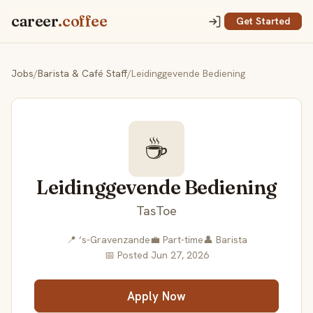
career
.coffee
Get Started
Jobs
/
Barista & Café Staff
/
Leidinggevende Bediening
☕
Leidinggevende Bediening
TasToe
📍 ‘s-Gravenzande
💼 Part-time
👤 Barista
📅 Posted Jun 27, 2026
Apply Now