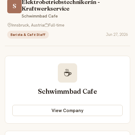
Elektrobetriebstechniker:in -
S
Kraftwerkservice
Schwimmbad Cafe
Innsbruck, Austria
Full-time
Jun 27, 2026
Barista & Café Staff
☕
Schwimmbad Cafe
View Company