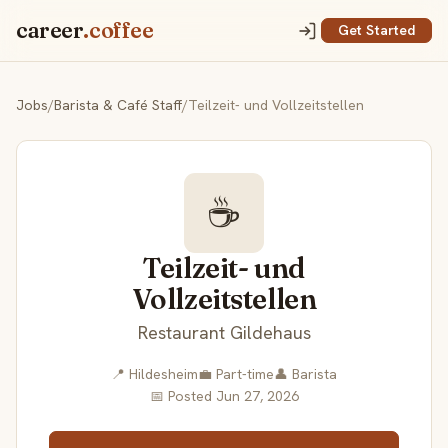
career
.coffee
Get Started
Jobs
/
Barista & Café Staff
/
Teilzeit- und Vollzeitstellen
☕
Teilzeit- und
Vollzeitstellen
Restaurant Gildehaus
📍 Hildesheim
💼 Part-time
👤 Barista
📅 Posted Jun 27, 2026