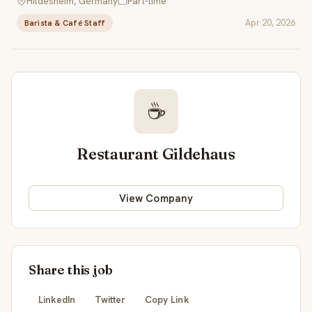
Hildesheim, Germany
Part-time
Apr 20, 2026
Barista & Café Staff
☕
Restaurant Gildehaus
View Company
Share this job
LinkedIn
Twitter
Copy Link