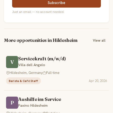
Subscribe
Just an email — no account needed.
More opportunities in Hildesheim
View all
Servicekraft (m/w/d)
V
Villa dell Angelo
Hildesheim, Germany
Full-time
Apr 20, 2026
Barista & Café Staff
Aushilfe im Service
P
Paxino Hildesheim