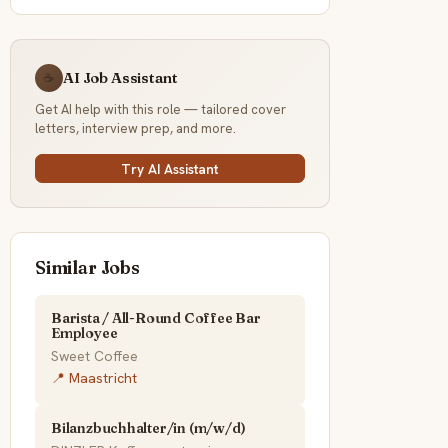
AI Job Assistant
☕
Get AI help with this role — tailored cover
letters, interview prep, and more.
Try AI Assistant
Similar Jobs
Barista / All-Round Coffee Bar
Employee
Sweet Coffee
📍 Maastricht
Bilanzbuchhalter/in (m/w/d)