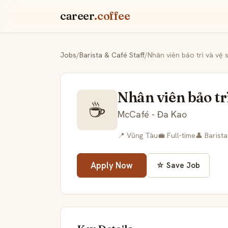
career
.coffee
Jobs
/
Barista & Café Staff
/
Nhân viên bảo trì và vệ s
Nhân viên bảo trì
☕
McCafé - Đa Kao
📍 Vũng Tàu
💼 Full-time
👤 Barista
Apply Now
☆ Save Job