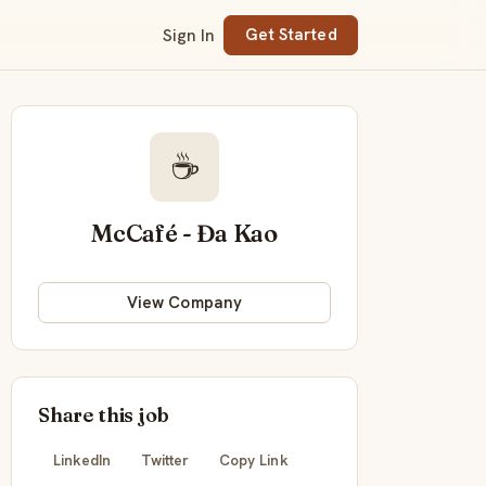
Sign In
Get Started
☕
McCafé - Đa Kao
View Company
Share this job
LinkedIn
Twitter
Copy Link