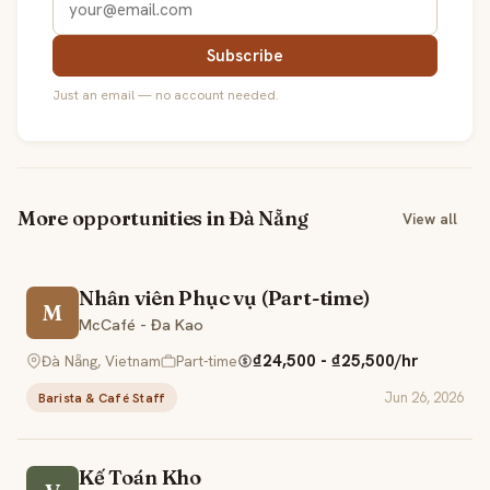
Subscribe
Just an email — no account needed.
More opportunities in Đà Nẵng
View all
Nhân viên Phục vụ (Part-time)
M
McCafé - Đa Kao
₫24,500 - ₫25,500/hr
Đà Nẵng, Vietnam
Part-time
Jun 26, 2026
Barista & Café Staff
Kế Toán Kho