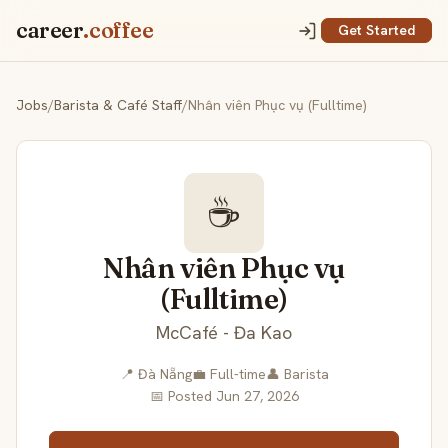
career
.coffee
Get Started
Jobs
/
Barista & Café Staff
/
Nhân viên Phục vụ (Fulltime)
☕
Nhân viên Phục vụ
(Fulltime)
McCafé - Đa Kao
📍 Đà Nẵng
💼 Full-time
👤 Barista
📅 Posted Jun 27, 2026