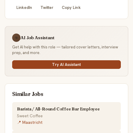
LinkedIn
Twitter
Copy Link
AI Job Assistant
☕
Get AI help with this role — tailored cover letters, interview
prep, and more.
Try AI Assistant
Similar Jobs
Barista / All-Round Coffee Bar Employee
Sweet Coffee
📍 Maastricht