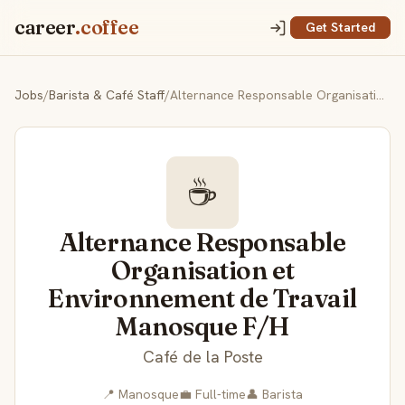
career
.coffee
Get Started
Jobs
/
Barista & Café Staff
/
Alternance Responsable Organisation et Environnement de Travail Manosque F/H
☕
Alternance Responsable
Organisation et
Environnement de Travail
Manosque F/H
Café de la Poste
📍 Manosque
💼 Full-time
👤 Barista