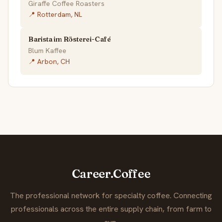
Giraffe Coffee Roasters
📍 Rotterdam, NL
Barista im Rösterei-Café
Blum Kaffee
📍 Arbon, CH
Career.Coffee
The professional network for specialty coffee. Connecting
professionals across the entire supply chain, from farm to