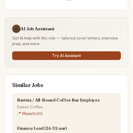
AI Job Assistant
☕
Get AI help with this role — tailored cover letters, interview
prep, and more.
Try AI Assistant
Similar Jobs
Barista / All-Round Coffee Bar Employee
Sweet Coffee
📍 Maastricht
Finance Lead (24-32 uur)