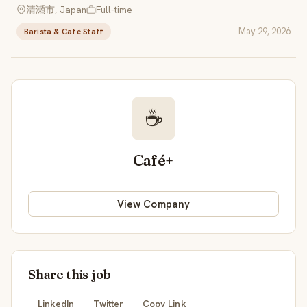
清瀬市, Japan
Full-time
May 29, 2026
Barista & Café Staff
☕
Café+
View Company
Share this job
LinkedIn
Twitter
Copy Link