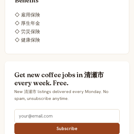
Benefits
◇ 雇用保険
◇ 厚生年金
◇ 労災保険
◇ 健康保険
Get new coffee jobs in 清瀬市
every week. Free.
New 清瀬市 listings delivered every Monday. No
spam, unsubscribe anytime.
Subscribe