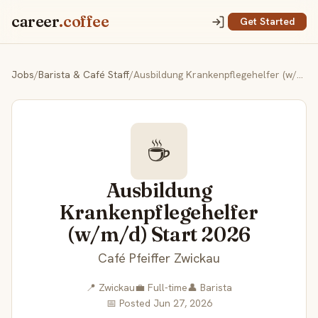
career
.coffee
Get Started
Jobs
/
Barista & Café Staff
/
Ausbildung Krankenpflegehelfer (w/m/d) Start 2026
☕
Ausbildung
Krankenpflegehelfer
(w/m/d) Start 2026
Café Pfeiffer Zwickau
📍 Zwickau
💼 Full-time
👤 Barista
📅 Posted Jun 27, 2026