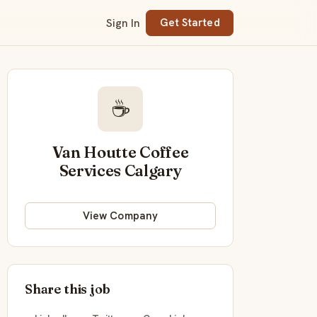
Sign In
Get Started
☕
Van Houtte Coffee
Services Calgary
View Company
Share this job