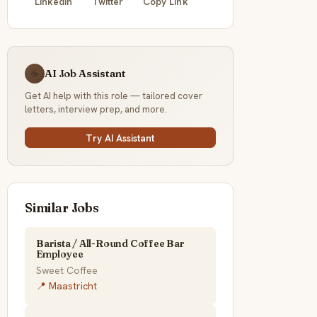
LinkedIn
Twitter
Copy Link
AI Job Assistant
☕
Get AI help with this role — tailored cover
letters, interview prep, and more.
Try AI Assistant
Similar Jobs
Barista / All-Round Coffee Bar
Employee
Sweet Coffee
📍 Maastricht