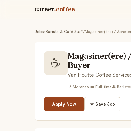
career
.coffee
Jobs
/
Barista & Café Staff
/
Magasiner(ère) / Achete
Magasiner(ère) /
☕
Buyer
Van Houtte Coffee Service
📍 Montreal
💼 Full-time
👤 Barista
Apply Now
☆ Save Job