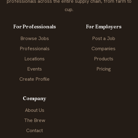
professionals across the entire supply chain, from farm to
cup.
For Professionals
For Employers
Browse Jobs
Post a Job
Professionals
Companies
Locations
Products
Events
Pricing
Create Profile
Company
About Us
The Brew
Contact