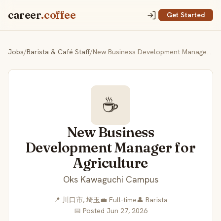
career
.coffee
Get Started
Jobs
/
Barista & Café Staff
/
New Business Development Manager for Agriculture
☕
New Business
Development Manager for
Agriculture
Oks Kawaguchi Campus
📍 川口市, 埼玉
💼 Full-time
👤 Barista
📅 Posted Jun 27, 2026