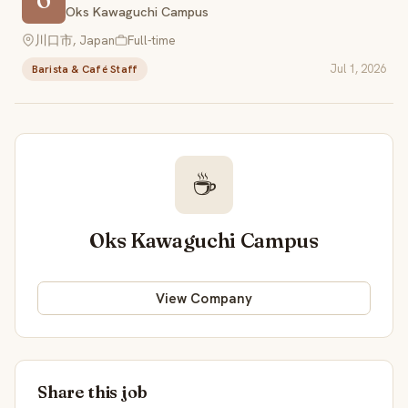
O
Oks Kawaguchi Campus
川口市, Japan
Full-time
Jul 1, 2026
Barista & Café Staff
☕
Oks Kawaguchi Campus
View Company
Share this job