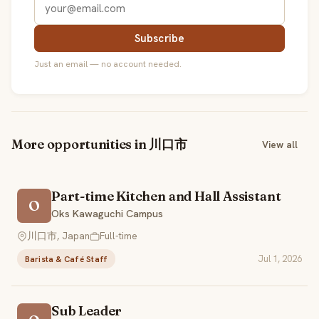
Subscribe
Just an email — no account needed.
More opportunities in 川口市
View all
Part-time Kitchen and Hall Assistant
O
Oks Kawaguchi Campus
川口市, Japan
Full-time
Jul 1, 2026
Barista & Café Staff
Sub Leader