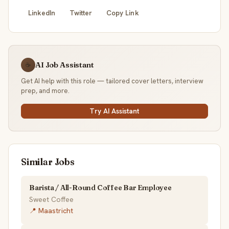
LinkedIn
Twitter
Copy Link
AI Job Assistant
☕
Get AI help with this role — tailored cover letters, interview
prep, and more.
Try AI Assistant
Similar Jobs
Barista / All-Round Coffee Bar Employee
Sweet Coffee
📍 Maastricht