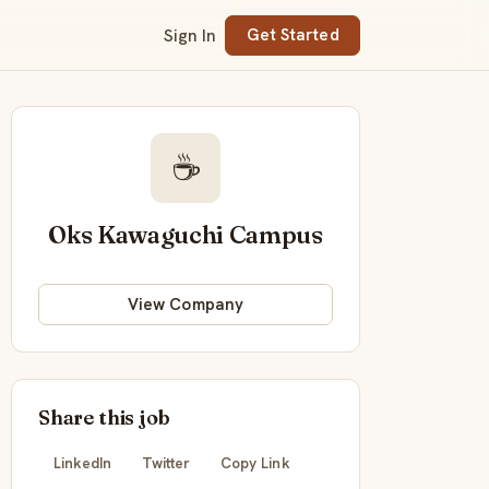
Sign In
Get Started
☕
Oks Kawaguchi Campus
View Company
Share this job
LinkedIn
Twitter
Copy Link