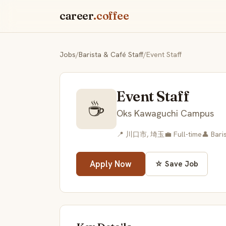
career
.coffee
Jobs
/
Barista & Café Staff
/
Event Staff
Event Staff
☕
Oks Kawaguchi Campus
📍 川口市, 埼玉
💼 Full-time
👤 Bari
Apply Now
☆ Save Job