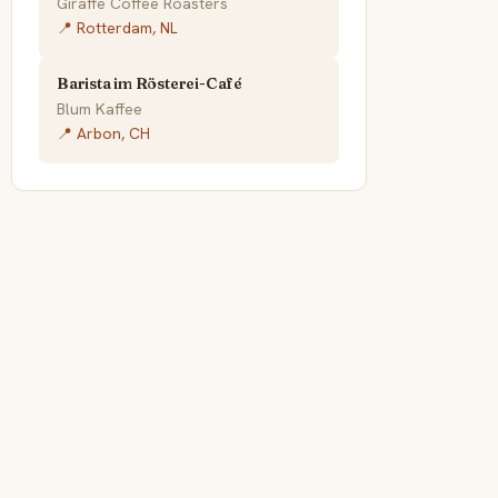
Giraffe Coffee Roasters
📍 Rotterdam, NL
Barista im Rösterei-Café
Blum Kaffee
📍 Arbon, CH