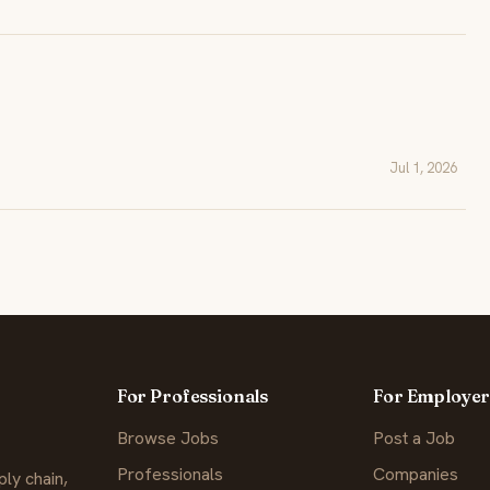
Jul 1, 2026
For Professionals
For Employer
Browse Jobs
Post a Job
Professionals
Companies
ly chain,