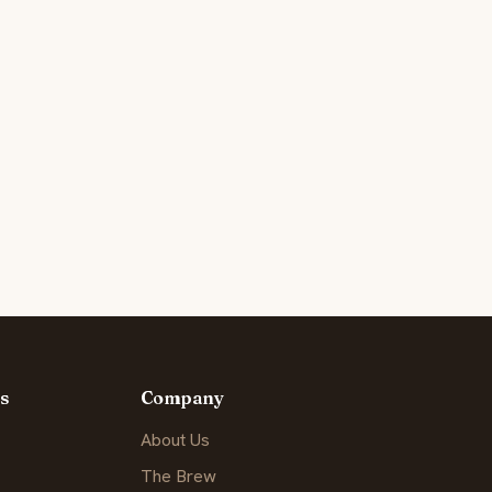
s
Company
About Us
The Brew