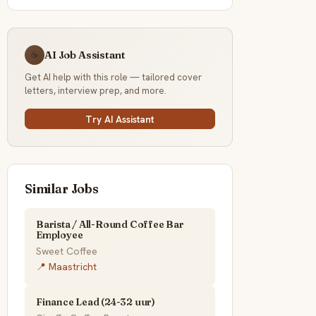
AI Job Assistant
☕
Get AI help with this role — tailored cover
letters, interview prep, and more.
Try AI Assistant
Similar Jobs
Barista / All-Round Coffee Bar
Employee
Sweet Coffee
📍 Maastricht
Finance Lead (24-32 uur)