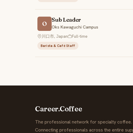
Sub Leader
O
Oks Kawaguchi Campus
川口市, Japan
Full-time
Barista & Café Staff
Career.Coffee
The professional network for specialty coffee.
Connecting professionals across the entire supp