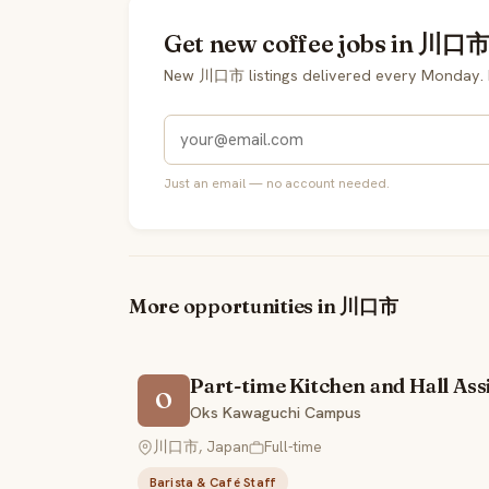
Get new coffee jobs in 川口市 
New 川口市 listings delivered every Monday. 
Just an email — no account needed.
More opportunities in 川口市
Part-time Kitchen and Hall Ass
O
Oks Kawaguchi Campus
川口市, Japan
Full-time
Barista & Café Staff