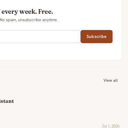
every week. Free.
No spam, unsubscribe anytime.
Subscribe
View all
istant
Jul 1, 2026