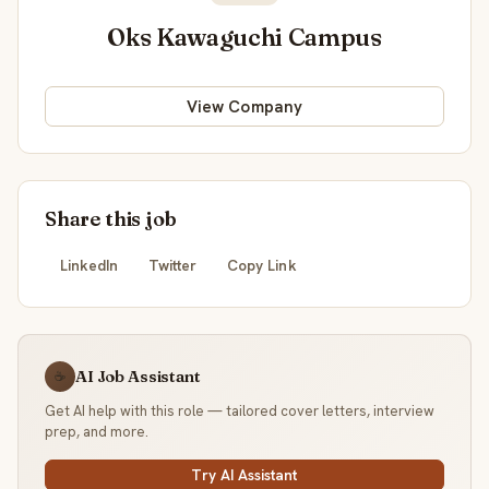
Oks Kawaguchi Campus
View Company
Share this job
LinkedIn
Twitter
Copy Link
AI Job Assistant
☕
Get AI help with this role — tailored cover letters, interview
prep, and more.
Try AI Assistant