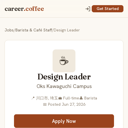
career
.coffee
Get Started
Jobs
/
Barista & Café Staff
/
Design Leader
☕
Design Leader
Oks Kawaguchi Campus
📍 川口市, 埼玉
💼 Full-time
👤 Barista
📅 Posted Jun 27, 2026
Apply Now