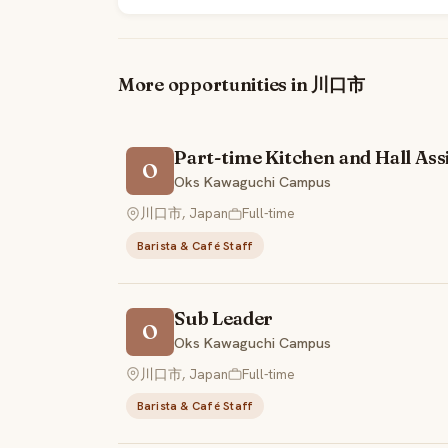
More opportunities in 川口市
Part-time Kitchen and Hall Ass
O
Oks Kawaguchi Campus
川口市, Japan
Full-time
Barista & Café Staff
Sub Leader
O
Oks Kawaguchi Campus
川口市, Japan
Full-time
Barista & Café Staff