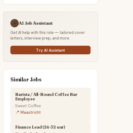
AI Job Assistant
☕
Get AI help with this role — tailored cover
letters, interview prep, and more.
Try AI Assistant
Similar Jobs
Barista / All-Round Coffee Bar
Employee
Sweet Coffee
📍 Maastricht
Finance Lead (24-32 uur)