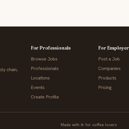
For Professionals
For Employer
Browse Jobs
Post a Job
Professionals
Companies
ly chain,
Locations
Products
Events
Pricing
Create Profile
Made with
☕
for coffee lovers