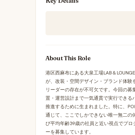
Key Details
About This Role
港区西麻布にある大泉工場LAB＆LOUN
が、改装・空間デザイン・ブランド体験
リーダーの存在が不可欠です。今回の募
置・運営設計まで一気通貫で実行できる
推進するために生まれました。特に、POP UPイ
通じて、ここでしかできない唯一無二の
び平均年齢39歳の社員と近い視点でプ
ーを募集しています。