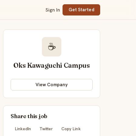
Sign In
Get Started
☕
Oks Kawaguchi Campus
View Company
Share this job
LinkedIn
Twitter
Copy Link