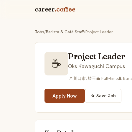
career
.coffee
Jobs
/
Barista & Café Staff
/
Project Leader
Project Leader
☕
Oks Kawaguchi Campus
📍 川口市, 埼玉
💼 Full-time
👤 Bari
Apply Now
☆ Save Job