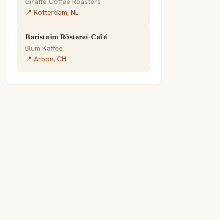
Giraffe Coffee Roasters
📍 Rotterdam, NL
Barista im Rösterei-Café
Blum Kaffee
📍 Arbon, CH