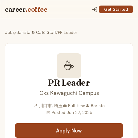
career
.coffee
Get Started
Jobs
/
Barista & Café Staff
/
PR Leader
☕
PR Leader
Oks Kawaguchi Campus
📍 川口市, 埼玉
💼 Full-time
👤 Barista
📅 Posted Jun 27, 2026
Apply Now