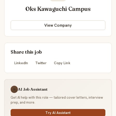
Oks Kawaguchi Campus
View Company
Share this job
LinkedIn
Twitter
Copy Link
AI Job Assistant
☕
Get AI help with this role — tailored cover letters, interview
prep, and more.
Try AI Assistant