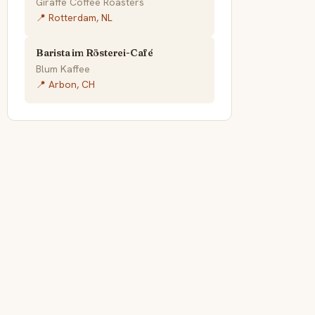
Giraffe Coffee Roasters
📍 Rotterdam, NL
Barista im Rösterei-Café
Blum Kaffee
📍 Arbon, CH