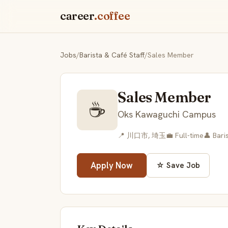
career
.coffee
Jobs
/
Barista & Café Staff
/
Sales Member
Sales Member
☕
Oks Kawaguchi Campus
📍 川口市, 埼玉
💼 Full-time
👤 Bari
Apply Now
☆ Save Job