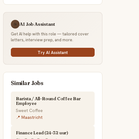
AI Job Assistant
☕
Get AI help with this role — tailored cover
letters, interview prep, and more.
Try AI Assistant
Similar Jobs
Barista / All-Round Coffee Bar
Employee
Sweet Coffee
📍 Maastricht
Finance Lead (24-32 uur)