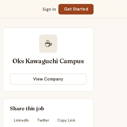
Sign In
Get Started
☕
Oks Kawaguchi Campus
View Company
Share this job
LinkedIn
Twitter
Copy Link