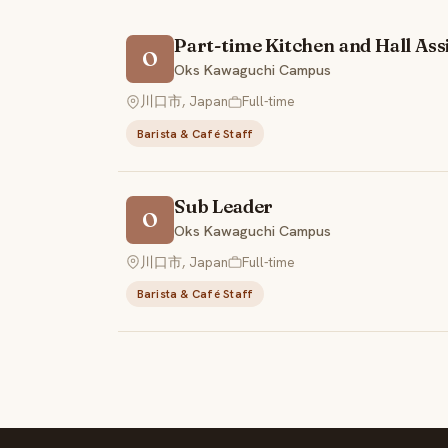
Part-time Kitchen and Hall Ass
O
Oks Kawaguchi Campus
川口市, Japan
Full-time
Barista & Café Staff
Sub Leader
O
Oks Kawaguchi Campus
川口市, Japan
Full-time
Barista & Café Staff