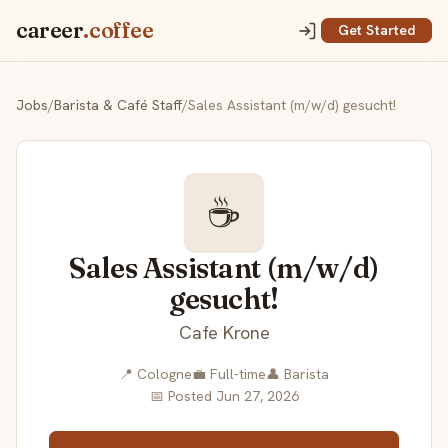
career
.coffee
Get Started
Jobs
/
Barista & Café Staff
/
Sales Assistant (m/w/d) gesucht!
☕
Sales Assistant (m/w/d)
gesucht!
Cafe Krone
📍 Cologne
💼 Full-time
👤 Barista
📅 Posted Jun 27, 2026