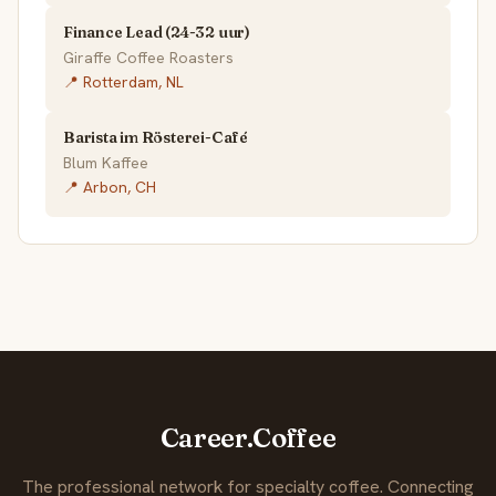
Finance Lead (24-32 uur)
Giraffe Coffee Roasters
📍 Rotterdam, NL
Barista im Rösterei-Café
Blum Kaffee
📍 Arbon, CH
Career.Coffee
The professional network for specialty coffee. Connecting