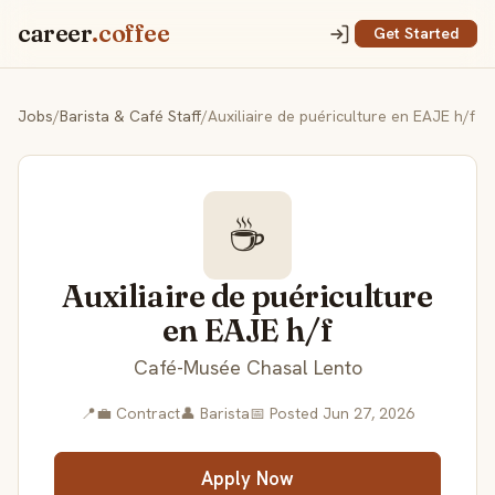
career
.coffee
Get Started
Jobs
/
Barista & Café Staff
/
Auxiliaire de puériculture en EAJE h/f
☕
Auxiliaire de puériculture
en EAJE h/f
Café-Musée Chasal Lento
📍
💼 Contract
👤 Barista
📅 Posted Jun 27, 2026
Apply Now