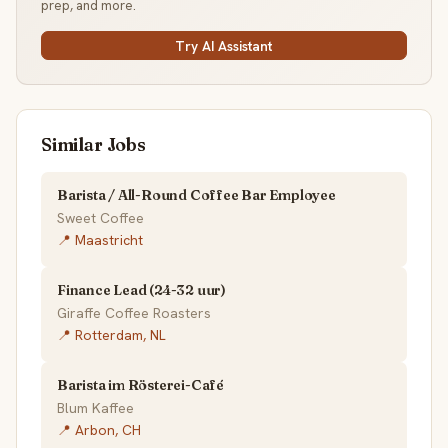
prep, and more.
Try AI Assistant
Similar Jobs
Barista / All-Round Coffee Bar Employee
Sweet Coffee
📍 Maastricht
Finance Lead (24-32 uur)
Giraffe Coffee Roasters
📍 Rotterdam, NL
Barista im Rösterei-Café
Blum Kaffee
📍 Arbon, CH