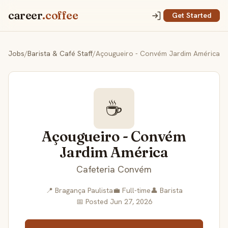
career
.coffee
Get Started
Jobs
/
Barista & Café Staff
/
Açougueiro - Convém Jardim América
☕
Açougueiro - Convém
Jardim América
Cafeteria Convém
📍 Bragança Paulista
💼 Full-time
👤 Barista
📅 Posted Jun 27, 2026