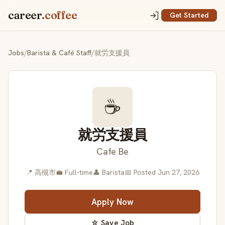
career
.coffee
Get Started
Jobs
/
Barista & Café Staff
/
就労支援員
☕
就労支援員
Cafe Be
📍 高槻市
💼 Full-time
👤 Barista
📅 Posted Jun 27, 2026
Apply Now
☆ Save Job