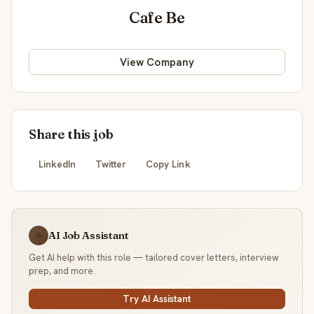
Cafe Be
View Company
Share this job
LinkedIn
Twitter
Copy Link
AI Job Assistant
☕
Get AI help with this role — tailored cover letters, interview
prep, and more.
Try AI Assistant