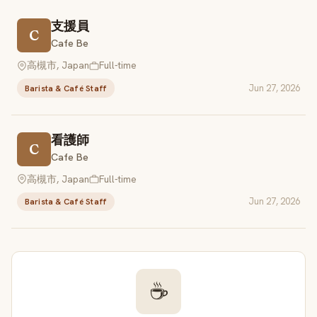
支援員
C
Cafe Be
高槻市, Japan
Full-time
Jun 27, 2026
Barista & Café Staff
看護師
C
Cafe Be
高槻市, Japan
Full-time
Jun 27, 2026
Barista & Café Staff
☕