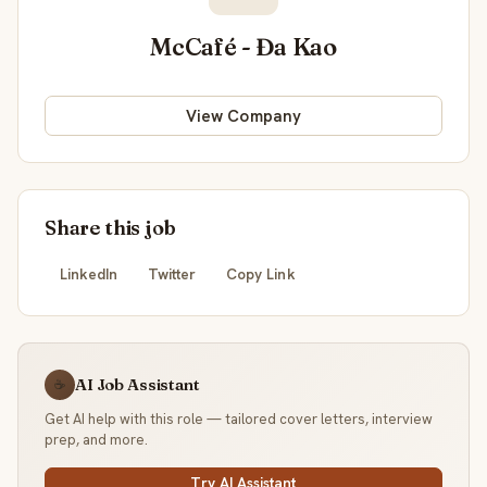
McCafé - Đa Kao
View Company
Share this job
LinkedIn
Twitter
Copy Link
AI Job Assistant
☕
Get AI help with this role — tailored cover letters, interview
prep, and more.
Try AI Assistant