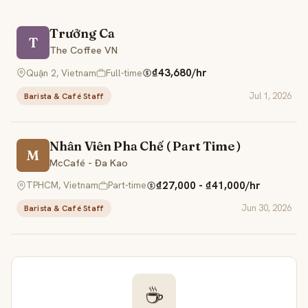
Trưởng Ca
T
The Coffee VN
₫43,680/hr
Quận 2, Vietnam
Full-time
Jul 1, 2026
Barista & Café Staff
Nhân Viên Pha Chế ( Part Time )
M
McCafé - Đa Kao
₫27,000 - ₫41,000/hr
TPHCM, Vietnam
Part-time
Jun 30, 2026
Barista & Café Staff
☕