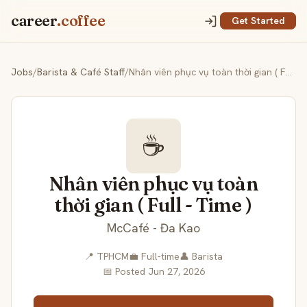
career
.coffee
Get Started
Jobs
/
Barista & Café Staff
/
Nhân viên phục vụ toàn thời gian ( Full - Time )
☕
Nhân viên phục vụ toàn
thời gian ( Full - Time )
McCafé - Đa Kao
📍 TPHCM
💼 Full-time
👤 Barista
📅 Posted Jun 27, 2026