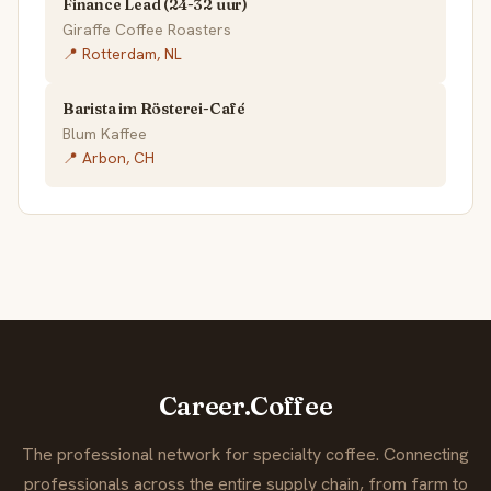
Finance Lead (24-32 uur)
Giraffe Coffee Roasters
📍 Rotterdam, NL
Barista im Rösterei-Café
Blum Kaffee
📍 Arbon, CH
Career.Coffee
The professional network for specialty coffee. Connecting
professionals across the entire supply chain, from farm to