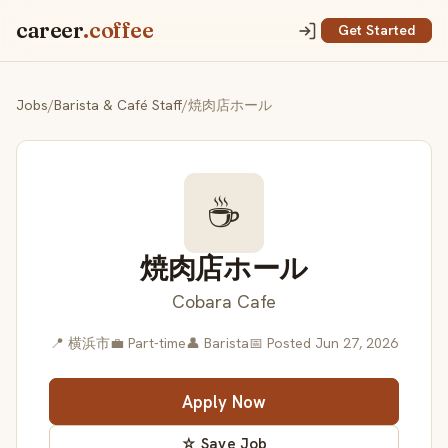
career
.coffee
Get Started
Jobs
/
Barista & Café Staff
/
焼肉店ホール
☕
焼肉店ホール
Cobara Cafe
📍 横浜市
💼 Part-time
👤 Barista
📅 Posted Jun 27, 2026
Apply Now
☆ Save Job