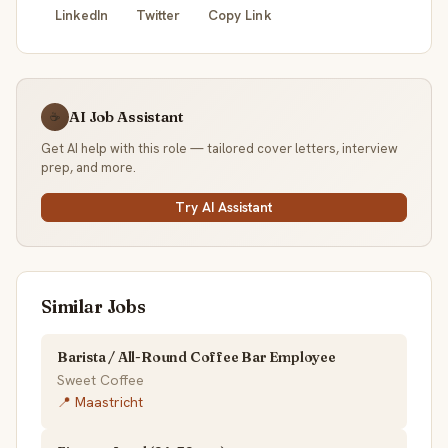
LinkedIn
Twitter
Copy Link
AI Job Assistant
☕
Get AI help with this role — tailored cover letters, interview
prep, and more.
Try AI Assistant
Similar Jobs
Barista / All-Round Coffee Bar Employee
Sweet Coffee
📍 Maastricht