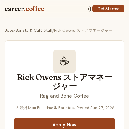
career
.coffee
Get Started
Jobs
/
Barista & Café Staff
/
Rick Owens ストアマネージャー
☕
Rick Owens ストアマネー
ジャー
Rag and Bone Coffee
📍 渋谷区
💼 Full-time
👤 Barista
📅 Posted Jun 27, 2026
Apply Now