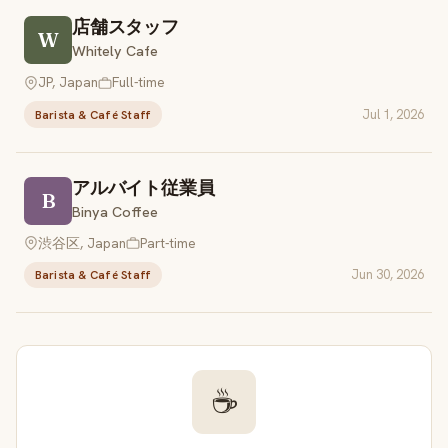
店舗スタッフ
W
Whitely Cafe
JP, Japan
Full-time
Jul 1, 2026
Barista & Café Staff
アルバイト従業員
B
Binya Coffee
渋谷区, Japan
Part-time
Jun 30, 2026
Barista & Café Staff
☕