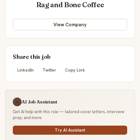
Rag and Bone Coffee
View Company
Share this job
LinkedIn
Twitter
Copy Link
AI Job Assistant
☕
Get AI help with this role — tailored cover letters, interview
prep, and more.
Try AI Assistant