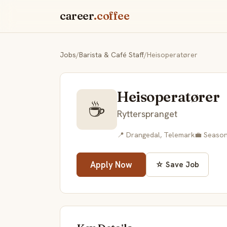
career
.coffee
Jobs
/
Barista & Café Staff
/
Heisoperatører
Heisoperatører
☕
Rytterspranget
📍 Drangedal, Telemark
💼 Season
Apply Now
☆ Save Job