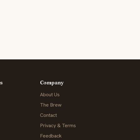
s
Company
About Us
The Brew
Contact
Privacy & Terms
Feedback