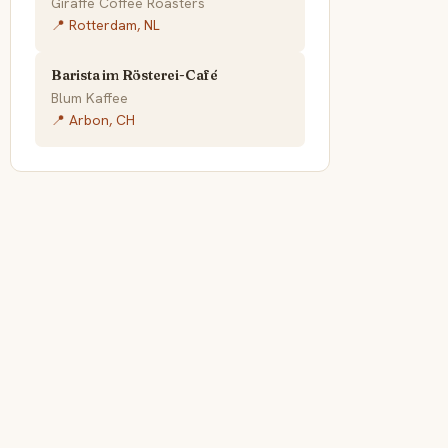
Giraffe Coffee Roasters
📍 Rotterdam, NL
Barista im Rösterei-Café
Blum Kaffee
📍 Arbon, CH