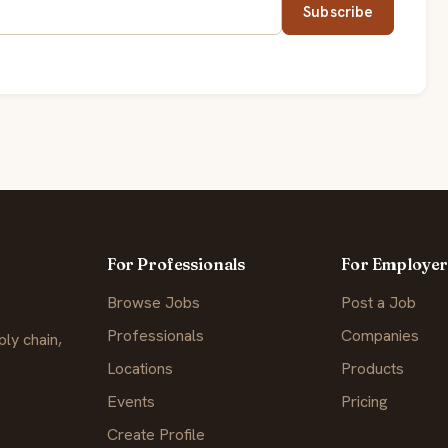
Subscribe
For Professionals
For Employer
Browse Jobs
Post a Job
Professionals
Companies
ly chain,
Locations
Products
Events
Pricing
Create Profile