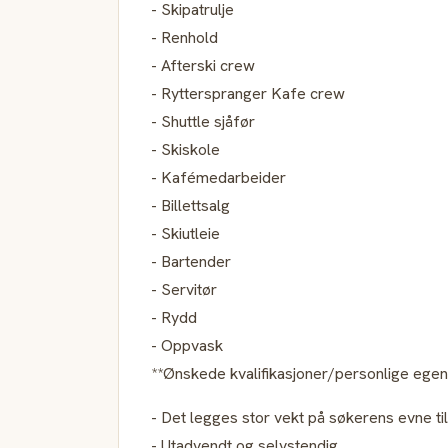
- Skipatrulje
- Renhold
- Afterski crew
- Rytterspranger Kafe crew
- Shuttle sjåfør
- Skiskole
- Kafémedarbeider
- Billettsalg
- Skiutleie
- Bartender
- Servitør
- Rydd
- Oppvask
**Ønskede kvalifikasjoner/personlige egen
- Det legges stor vekt på søkerens evne ti
- Utadvendt og selvstendig