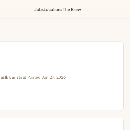
Jobs
Locations
The Brew
al
👤 Barista
📅 Posted Jun 27, 2026