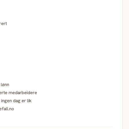
rert
 lønn
jerte medarbeidere
 ingen dag er lik
fall.no