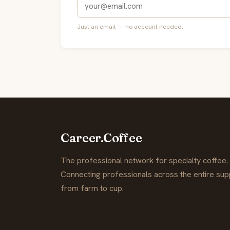
Just an email — no account needed.
Career.Coffee
The professional network for specialty coffee.
Connecting professionals across the entire supp
from farm to cup.