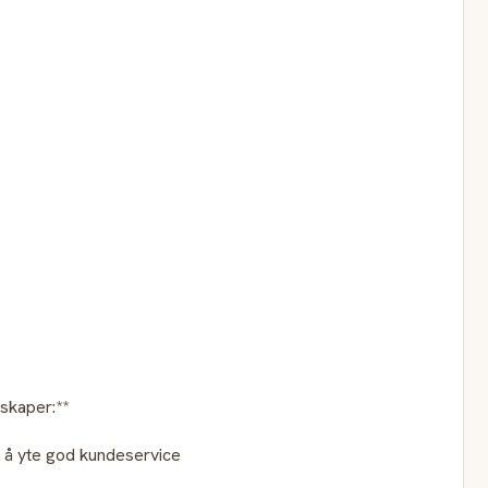
skaper:**
l å yte god kundeservice