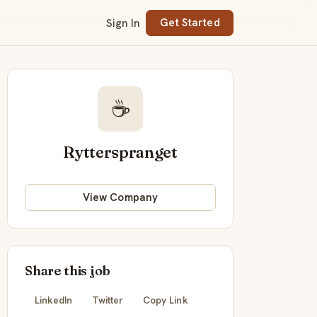
Sign In
Get Started
☕
Rytterspranget
View Company
Share this job
LinkedIn
Twitter
Copy Link