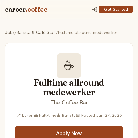
career
.coffee
Get Started
Jobs
/
Barista & Café Staff
/
Fulltime allround medewerker
☕
Fulltime allround
medewerker
The Coffee Bar
📍 Laren
💼 Full-time
👤 Barista
📅 Posted Jun 27, 2026
Apply Now