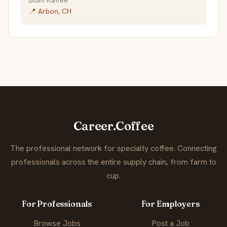
Blum Kaffee
📍 Arbon, CH
Career.Coffee
The professional network for specialty coffee. Connecting
professionals across the entire supply chain, from farm to
cup.
For Professionals
For Employers
Browse Jobs
Post a Job