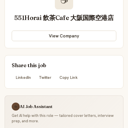
☕
551Horai 飲茶Cafe 大阪国際空港店
View Company
Share this job
LinkedIn
Twitter
Copy Link
AI Job Assistant
☕
Get AI help with this role — tailored cover letters, interview
prep, and more.