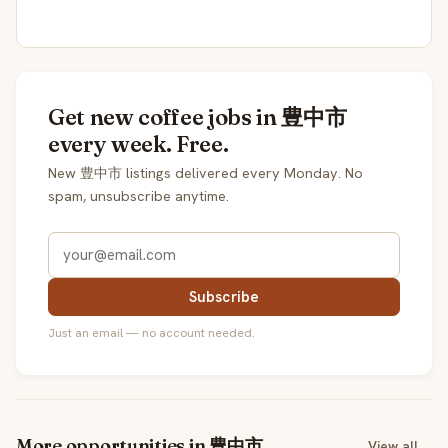
Get new coffee jobs in 豊中市
every week. Free.
New 豊中市 listings delivered every Monday. No
spam, unsubscribe anytime.
Subscribe
Just an email — no account needed.
More opportunities in 豊中市
View all