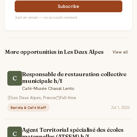
Subscribe
Just an email — no account needed.
More opportunities in Les Deux Alpes
View all
Responsable de restauration collective
C
municipale h/f
Café-Musée Chasal Lento
Les Deux Alpes, France
Full-time
Jul 1, 2026
Barista & Café Staff
Agent Territorial spécialisé des écoles
C
maternelles (ATSEM) h/f