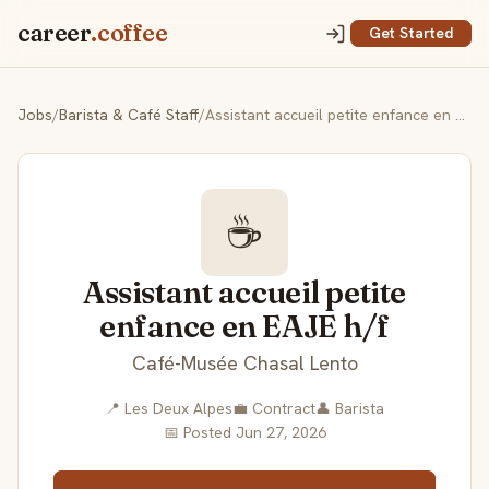
career
.coffee
Get Started
Jobs
/
Barista & Café Staff
/
Assistant accueil petite enfance en EAJE h/f
☕
Assistant accueil petite
enfance en EAJE h/f
Café-Musée Chasal Lento
📍 Les Deux Alpes
💼 Contract
👤 Barista
📅 Posted Jun 27, 2026