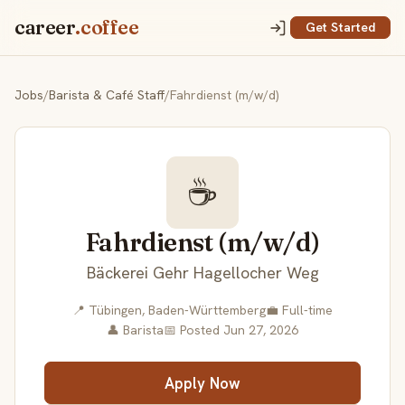
career
.coffee
Get Started
Jobs
/
Barista & Café Staff
/
Fahrdienst (m/w/d)
☕
Fahrdienst (m/w/d)
Bäckerei Gehr Hagellocher Weg
📍 Tübingen, Baden-Württemberg
💼 Full-time
👤 Barista
📅 Posted Jun 27, 2026
Apply Now