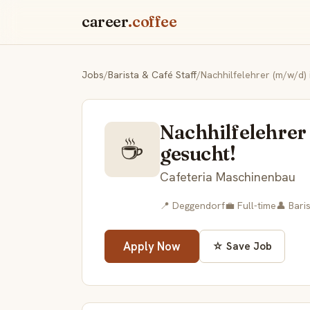
career
.coffee
Jobs
/
Barista & Café Staff
/
Nachhilfelehrer (m/w/d)
Nachhilfelehrer
☕
gesucht!
Cafeteria Maschinenbau
📍 Deggendorf
💼 Full-time
👤 Bari
Apply Now
☆ Save Job