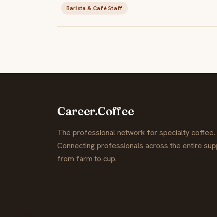
Barista & Café Staff
Career.Coffee
The professional network for specialty coffee.
Connecting professionals across the entire supp
from farm to cup.