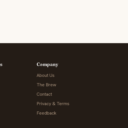
s
Company
About Us
The Brew
Contact
Privacy & Terms
Feedback