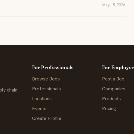
May 18, 2026
For Professionals
For Employer
Browse Jobs
Post a Job
Professionals
Companies
ly chain,
Locations
Products
Events
Pricing
Create Profile