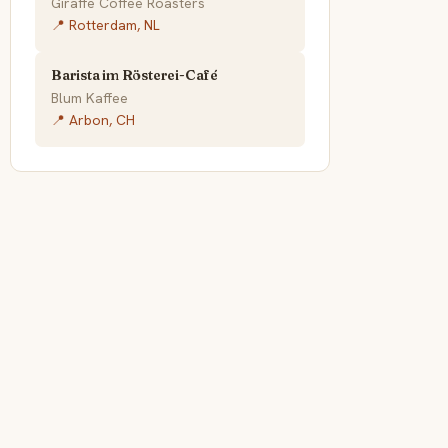
Giraffe Coffee Roasters
📍 Rotterdam, NL
Barista im Rösterei-Café
Blum Kaffee
📍 Arbon, CH