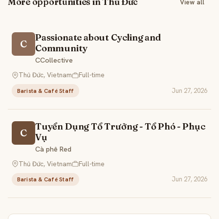
More opportunities in Thủ Đức
View all
Passionate about Cycling and
C
Community
CCollective
Thủ Đức, Vietnam
Full-time
Jun 27, 2026
Barista & Café Staff
Tuyển Dụng Tổ Trưởng - Tổ Phó - Phục
C
Vụ
Cà phê Red
Thủ Đức, Vietnam
Full-time
Jun 27, 2026
Barista & Café Staff