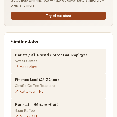
Get AI help with this role — tailored cover letters, interview
prep, and more.
Try AI Assistant
Similar Jobs
Barista / All-Round Coffee Bar Employee
Sweet Coffee
📍 Maastricht
Finance Lead (24-32 uur)
Giraffe Coffee Roasters
📍 Rotterdam, NL
Barista im Rösterei-Café
Blum Kaffee
📍 Arbon, CH