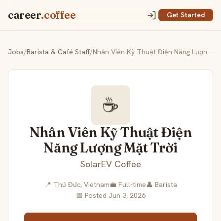
career
.coffee
Get Started
Jobs
/
Barista & Café Staff
/
Nhân Viên Kỹ Thuật Điện Năng Lượng Mặt Trời
☕
Nhân Viên Kỹ Thuật Điện
Năng Lượng Mặt Trời
SolarEV Coffee
📍 Thủ Đức, Vietnam
💼 Full-time
👤 Barista
📅 Posted Jun 3, 2026