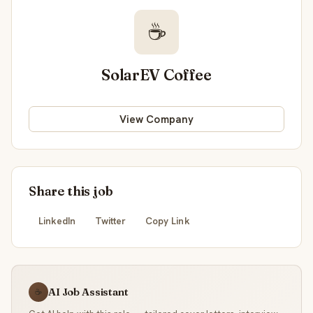
☕
SolarEV Coffee
View Company
Share this job
LinkedIn
Twitter
Copy Link
AI Job Assistant
☕