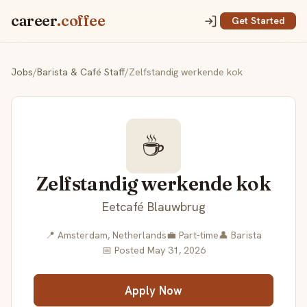
career
.coffee
Get Started
Jobs
/
Barista & Café Staff
/
Zelfstandig werkende kok
☕
Zelfstandig werkende kok
Eetcafé Blauwbrug
📍 Amsterdam, Netherlands
💼 Part-time
👤 Barista
📅 Posted May 31, 2026
Apply Now