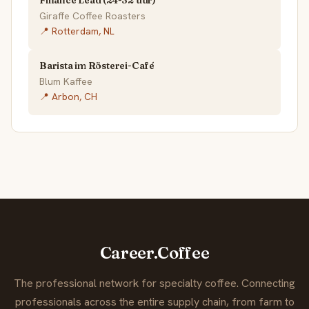
Finance Lead (24-32 uur)
Giraffe Coffee Roasters
📍 Rotterdam, NL
Barista im Rösterei-Café
Blum Kaffee
📍 Arbon, CH
Career.Coffee
The professional network for specialty coffee. Connecting
professionals across the entire supply chain, from farm to