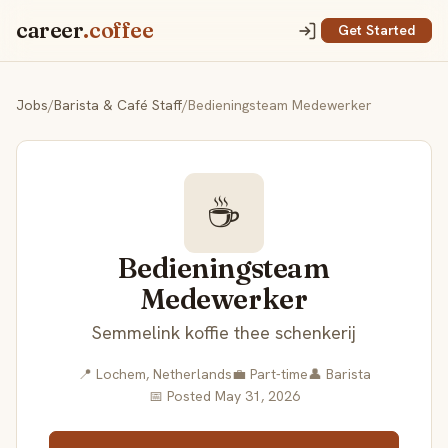
career
.coffee
Get Started
Jobs
/
Barista & Café Staff
/
Bedieningsteam Medewerker
☕
Bedieningsteam
Medewerker
Semmelink koffie thee schenkerij
📍 Lochem, Netherlands
💼 Part-time
👤 Barista
📅 Posted May 31, 2026