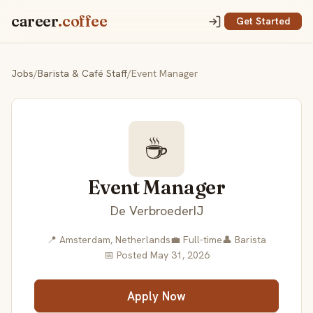
career
.coffee
Get Started
Jobs
/
Barista & Café Staff
/
Event Manager
☕
Event Manager
De VerbroederIJ
📍 Amsterdam, Netherlands
💼 Full-time
👤 Barista
📅 Posted May 31, 2026
Apply Now