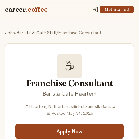
career
.coffee
Get Started
Jobs
/
Barista & Café Staff
/
Franchise Consultant
☕
Franchise Consultant
Barista Cafe Haarlem
📍 Haarlem, Netherlands
💼 Full-time
👤 Barista
📅 Posted May 31, 2026
Apply Now