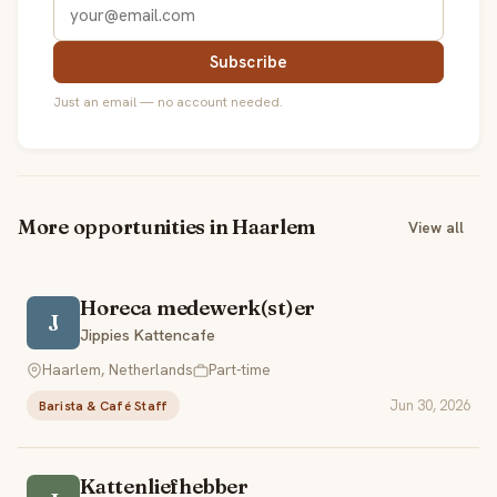
Subscribe
Just an email — no account needed.
More opportunities in Haarlem
View all
Horeca medewerk(st)er
J
Jippies Kattencafe
Haarlem, Netherlands
Part-time
Jun 30, 2026
Barista & Café Staff
Kattenliefhebber