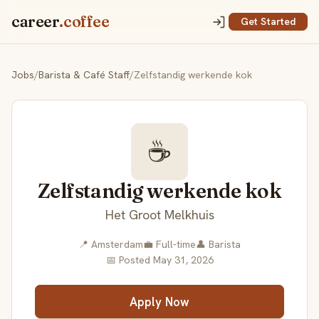
career
.coffee
Get Started
Jobs
/
Barista & Café Staff
/
Zelfstandig werkende kok
☕
Zelfstandig werkende kok
Het Groot Melkhuis
📍 Amsterdam
💼 Full-time
👤 Barista
📅 Posted May 31, 2026
Apply Now