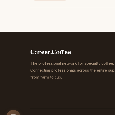
Career.Coffee
The professional network for specialty coffee.
Connecting professionals across the entire supp
from farm to cup.