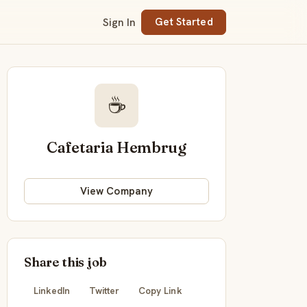
Sign In
Get Started
☕
Cafetaria Hembrug
View Company
Share this job
LinkedIn
Twitter
Copy Link