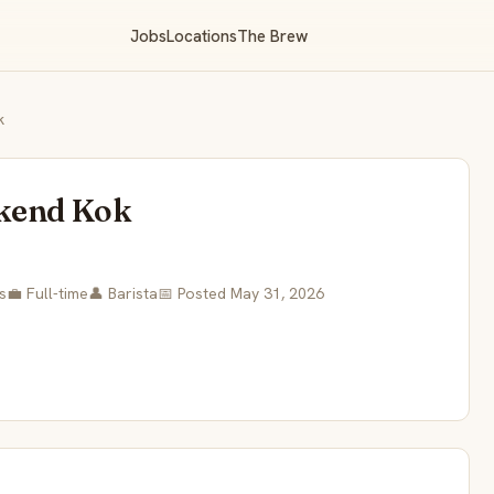
Jobs
Locations
The Brew
k
rkend Kok
s
💼 Full-time
👤 Barista
📅 Posted May 31, 2026