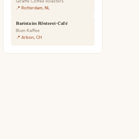
Giraffe Coffee Roasters
📍 Rotterdam, NL
Barista im Rösterei-Café
Blum Kaffee
📍 Arbon, CH