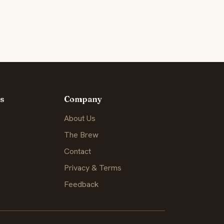
s
Company
About Us
The Brew
Contact
Privacy & Terms
Feedback