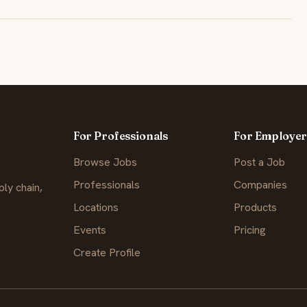
For Professionals
For Employer
Browse Jobs
Post a Job
Professionals
Companies
ly chain,
Locations
Products
Events
Pricing
Create Profile