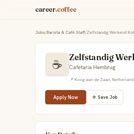
career
.coffee
Jobs
/
Barista & Café Staff
/
Zelfstandig Werkend Ko
Zelfstandig We
☕
Cafetaria Hembrug
📍 Koog aan de Zaan, Netherland
Apply Now
☆ Save Job