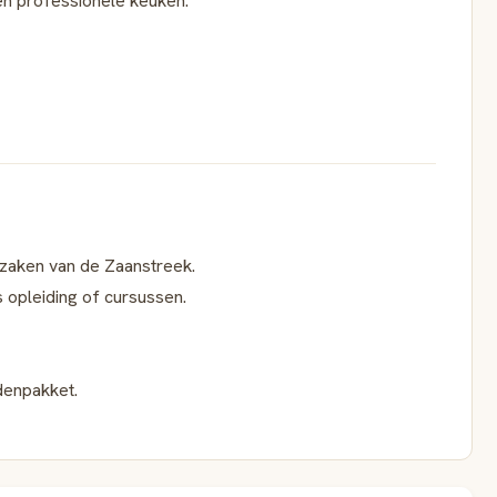
een professionele keuken.
azaken van de Zaanstreek.
 opleiding of cursussen.
denpakket.