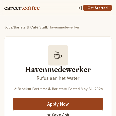
career
.coffee
Get Started
Jobs
/
Barista & Café Staff
/
Havenmedewerker
☕
Havenmedewerker
Rufus aan het Water
📍 Broek
💼 Part-time
👤 Barista
📅 Posted May 31, 2026
Apply Now
☆ Save Job