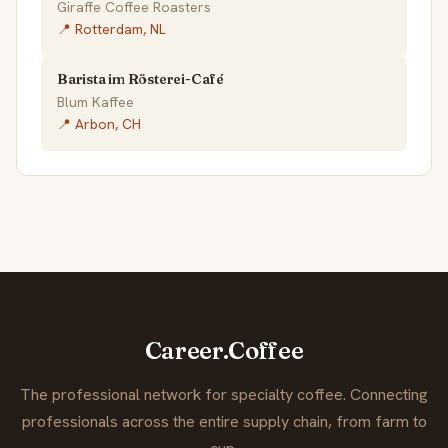
Giraffe Coffee Roasters
📍 Rotterdam, NL
Barista im Rösterei-Café
Blum Kaffee
📍 Arbon, CH
Career.Coffee
The professional network for specialty coffee. Connecting
professionals across the entire supply chain, from farm to