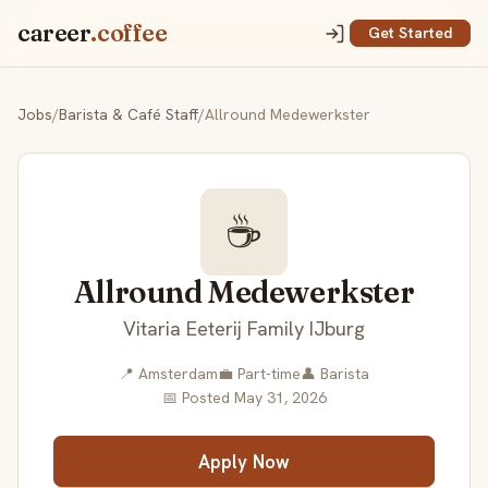
career
.coffee
Get Started
Jobs
/
Barista & Café Staff
/
Allround Medewerkster
☕
Allround Medewerkster
Vitaria Eeterij Family IJburg
📍 Amsterdam
💼 Part-time
👤 Barista
📅 Posted May 31, 2026
Apply Now