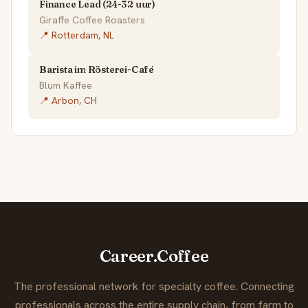
Finance Lead (24-32 uur)
Giraffe Coffee Roasters
📍 Rotterdam, NL
Barista im Rösterei-Café
Blum Kaffee
📍 Arbon, CH
Career.Coffee
The professional network for specialty coffee. Connecting
professionals across the entire supply chain, from farm to