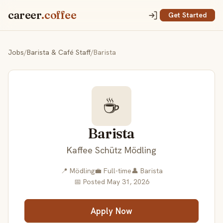
career
.coffee
Get Started
Jobs
/
Barista & Café Staff
/
Barista
☕
Barista
Kaffee Schütz Mödling
📍 Mödling
💼 Full-time
👤 Barista
📅 Posted May 31, 2026
Apply Now