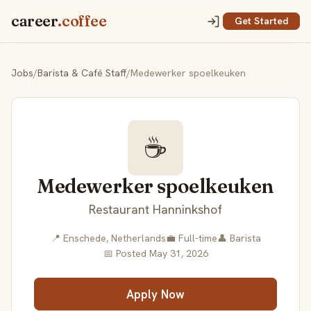
career
.coffee
Get Started
Jobs
/
Barista & Café Staff
/
Medewerker spoelkeuken
☕
Medewerker spoelkeuken
Restaurant Hanninkshof
📍 Enschede, Netherlands
💼 Full-time
👤 Barista
📅 Posted May 31, 2026
Apply Now