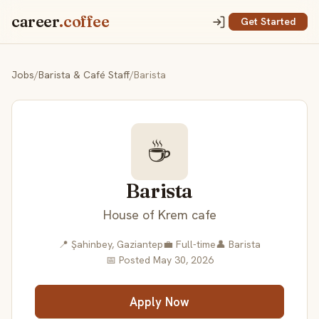
career
.coffee
Get Started
Jobs
/
Barista & Café Staff
/
Barista
☕
Barista
House of Krem cafe
📍 Şahinbey, Gaziantep
💼 Full-time
👤 Barista
📅 Posted May 30, 2026
Apply Now